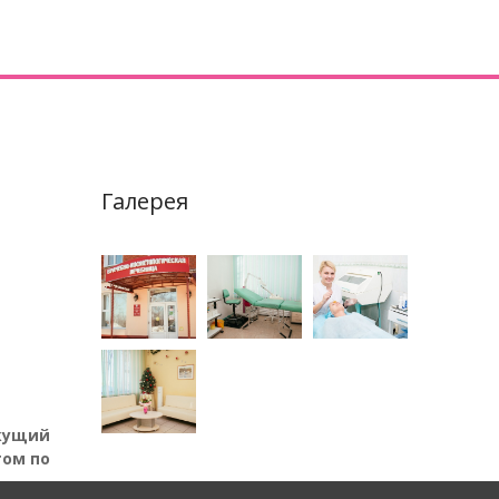
Галерея
екущий
том по