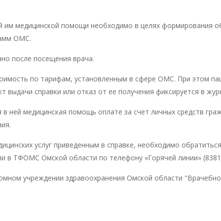
 им медицинской помощи необходимо в целях формирования об
рамм ОМС.
но после посещения врача.
стоимость по тарифам, установленным в сфере ОМС. При этом па
 выдачи справки или отказ от ее получения фиксируется в журн
 в ней медицинская помощь оплате за счет личных средств гра
ия.
дицинских услуг приведенным в справке, необходимо обратитьс
ли в ТФОМС Омской области по телефону «Горячей линии» (8381
номном учреждении здравоохранения Омской области "Врачебн