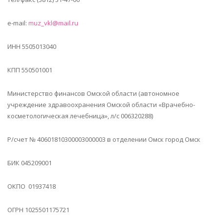
e-mail:
muz_vkl@mail.ru
ИНН 5505013040
КПП 550501001
Министерство финансов Омской области (автономное
учреждение здравоохранения Омской области «Врачебно-
косметологическая лечебница», л/с 006320288)
Р/счет № 40601810300003000003 в отделении Омск город Омск
БИК 045209001
ОКПО 01937418
ОГРН 1025501175721