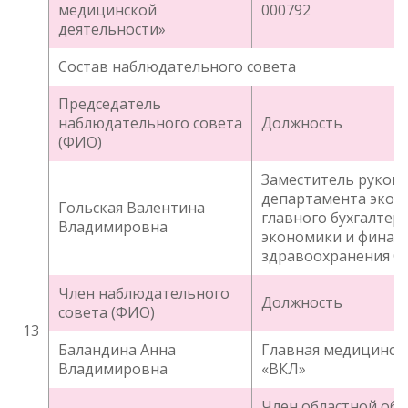
медицинской
000792
деятельности»
Состав наблюдательного совета
Председатель
наблюдательного совета
Должность
(ФИО)
Заместитель руков
департамента экон
Гольская Валентина
главного бухгалтер
Владимировна
экономики и финан
здравоохранения О
Член наблюдательного
Должность
совета (ФИО)
13
Баландина Анна
Главная медицинска
Владимировна
«ВКЛ»
Член областной об