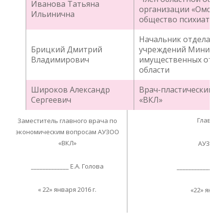
Иванова Татьяна
организации «Омск
Ильинична
общество психиатр
Начальник отдела 
Брицкий Дмитрий
учреждений Минист
Владимирович
имущественных от
области
Широков Александр
Врач-пластический 
Сергеевич
«ВКЛ»
Главн
Заместитель главного врача по
экономическим вопросам АУЗОО
«ВКЛ»
АУЗОО
_____________ Е.А. Голова
____________
« 22» января 2016 г.
«22» янв