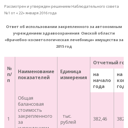
Рассмотрен и утвержден решением Наблюдательного совета
№1 от « 22» января 2016 года
Ответ об использовании закрепленного за автономным
учреждением здравоохранения Омской области
«Врачебно-косметологическая лечебница» имущества за
2015 год
Отчетный год
№
Наименование
Единица
п/
на
на
показателей
измерения
п
начало
кон
года
год
Общая
балансовая
стоимость
закрепленного
тыс.
1
382,46
382,
за
рублей