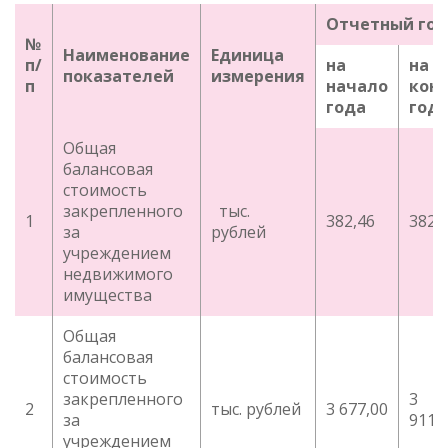
Отчетный год
№
Наименование
Единица
п/
на
на
показателей
измерения
п
начало
кон
года
год
Общая
балансовая
стоимость
закрепленного
тыс.
1
382,46
382,
за
рублей
учреждением
недвижимого
имущества
Общая
балансовая
стоимость
закрепленного
3
2
тыс. рублей
3 677,00
за
911,
учреждением