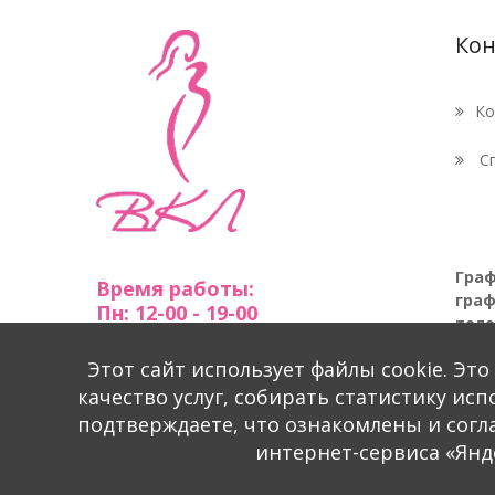
Кон
Ко
Сп
Граф
Время работы:
граф
Пн: 12-00 - 19-00
теле
Вт-Пт: 8-00 - 20-00
Сб: 9-00 - 16-00
Этот сайт использует файлы cookie. Эт
Вск: Выходной
качество услуг, собирать статистику ис
подтверждаете, что ознакомлены и согл
интернет-сервиса «Янд