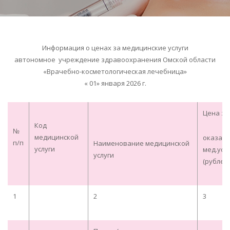
Информация о ценах за медицинские услуги
автономное учреждение здравоохранения Омской области
«Врачебно-косметологическая лечебница»
« 01» января 2026 г.
Цена за
Код
№
медицинской
оказан
п/п
Наименование медицинской
услуги
мед.усл
услуги
(рублей)
1
2
3