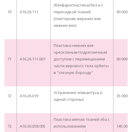
(блефаропластика) без и с
70
A16.26.111
пересадкой тканей
90 000,0
(повторная, верхних или
нижних век)
Пластика нижних век
чрескожным подресничным
71
A16.26.111.007
доступом с перемещением
90 000,0
части жирового тела орбиты
в "слезную борозду"
Устранение эпикантуса (с
72
A16.26.019
35 000,0
одной стороны)
Пластика мягких тканей лба с
73
A16.30.058.005
использованием
145 000,