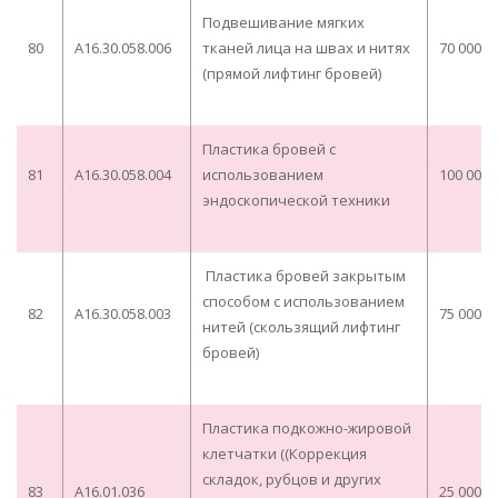
Подвешивание мягких
80
A16.30.058.006
тканей лица на швах и нитях
70 000,0
(прямой лифтинг бровей)
Пластика бровей с
81
A16.30.058.004
использованием
100 000,
эндоскопической техники
Пластика бровей закрытым
способом с использованием
82
A16.30.058.003
75 000,0
нитей (скользящий лифтинг
бровей)
Пластика подкожно-жировой
клетчатки ((Коррекция
складок, рубцов и других
83
A16.01.036
25 000,0