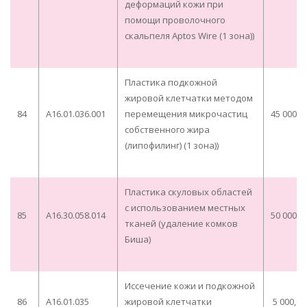
деформаций кожи при
помощи проволочного
скальпеля Aptos Wire (1 зона))
Пластика подкожной
жировой клетчатки методом
84
A16.01.036.001
перемещения микрочастиц
45 000,0
собственного жира
(липофилинг) (1 зона))
Пластика скуловых областей
с использованием местных
85
A16.30.058.014
50 000,0
тканей (удаление комков
Биша)
Иссечение кожи и подкожной
86
A16.01.035
жировой клетчатки
5 000,00