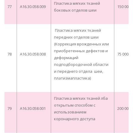
Пластика мягких тканей
77
A16.30.058.009
150 000,
боковых отделов шеи
Пластика мягких тканей
передних отделов шеи
(Коррекция врожденных или
приобретенных дефектов и
78
A16.30.058.008
75 000,0
деформаций
подподбородочной области
и переднего отдела шеи,
платизмапластика)
Пластика мягких тканей лба
открытым способом с
79
A16.30.058.001
200 000,
использованием
коронарного доступа