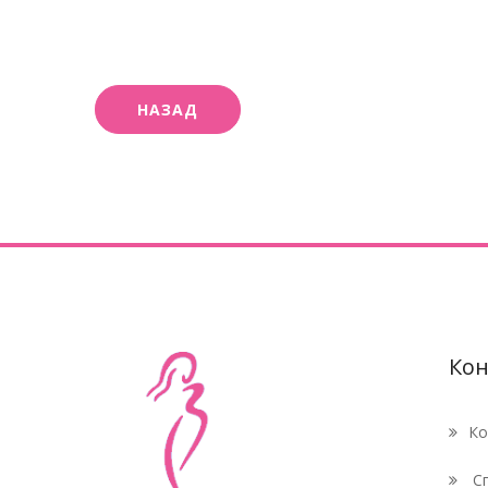
Кон
Ко
Сп